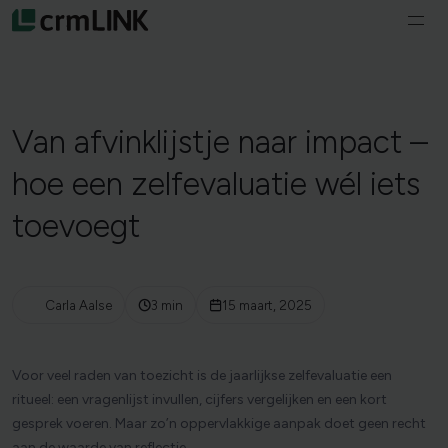
Ga naar de inhoud
Ope
navi
Diensten
Over ons
Van
afvinklijstje
naar
impact
–
hoe
een
zelfevaluatie
wél
iets
Vacatures
toevoegt
Opleidingen
Carla Aalse
3 min
15 maart, 2025
Nederlands
Voor veel raden van toezicht is de jaarlijkse zelfevaluatie een
ritueel: een vragenlijst invullen, cijfers vergelijken en een kort
gesprek voeren. Maar zo’n oppervlakkige aanpak doet geen recht
aan de waarde van reflectie.