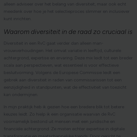
alleen adviseer over het belang van diversiteit, maar ook echt
meedenk over hoe je het selectieproces slimmer en inclusiever
kunt inrichten.
Waarom
diversiteit
in
de
raad
zo
cruciaal
is
Diversiteit in een RvC gaat verder dan alleen man-
vrouwverhoudingen. Het omvat variatie in leeftijd, culturele
achtergrond, expertise en ervaring. Deze mix leidt tot een breder
scala aan perspectieven, wat essentieel is voor effectieve
besluitvorming. Volgens de Europese Commissie leidt een
gebrek aan diversiteit in raden van commissarissen tot een
eenzijdigheid in standpunten, wat de effectiviteit van toezicht
kan ondermijnen.
In mijn praktijk heb ik gezien hoe een bredere blik tot betere
keuzes leidt. Zo hielp ik een organisatie waarvan de RvC
voornamelijk bestond uit mensen met een juridische en
financiële achtergrond. Ze misten echter expertise in digitale
transformatie en maatschappelijke trends. Door gericht te