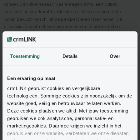
kansen. Een diverse raad daarentegen stimuleert debat,
innovatie en voorkomt blinde vlekken. Ik heb ervaren dat als
raden bewust verschillende perspectieven laten horen, de
discussies constructiever worden en er uiteindelijk betere
besluiten worden genomen.
De impact van verschillende perspectieven
Toestemming
Details
Over
Innovatie
: verschillende achtergronden brengen unieke
ideeën en oplossingen naar voren.
Reputatie
: een diverse RvC weerspiegelt maatschappelijke
Een ervaring op maat
waarden en versterkt het imago van de organisatie.
crmLINK gebruikt cookies en vergelijkbare
Betere besluitvorming
: meerdere invalshoeken zorgen voor
technologieën. Sommige cookies zijn noodzakelijk om de
goed onderbouwde en evenwichtige beslissingen.
website goed, veilig en betrouwbaar te laten werken.
Recente
ontwikkelingen
en
Deze cookies plaatsen we altijd. Met jouw toestemming
gebruiken we ook analytische, personalisatie- en
praktijkervaringen
marketingcookies. Daarmee krijgen we inzicht in het
Sinds 1 januari 2022 is in Nederland de
Wet evenwichtiger
gebruik van onze website, verbeteren we onze diensten
verhouding tussen mannen en vrouwen in bestuur en raden van