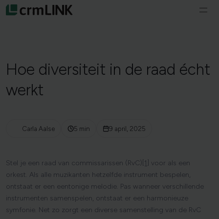
Ga naar de inhoud
Ope
navi
Diensten
Over ons
Hoe
diversiteit
in
de
raad
écht
werkt
Vacatures
Opleidingen
Carla Aalse
5 min
9 april, 2025
Nederlands
Stel je een raad van commissarissen (RvC)
[1]
voor als een
orkest. Als alle muzikanten hetzelfde instrument bespelen,
ontstaat er een eentonige melodie. Pas wanneer verschillende
instrumenten samenspelen, ontstaat er een harmonieuze
symfonie. Net zo zorgt een diverse samenstelling van de RvC